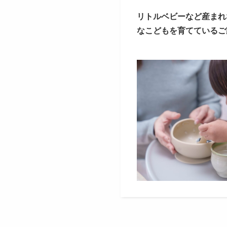
リトルベビーなど⁡産まれ
な⁡こどもを育てている⁡ご