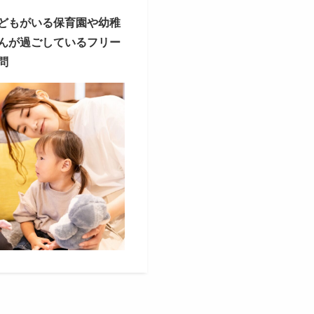
どもが⁡いる保育園や幼稚
さんが過ごしている⁡フリー
⁡