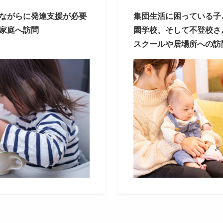
ながらに⁡発達支援が必要
集団生活に⁡困っている子
家庭へ訪問⁡
園⁡学校⁡、そして不登校
スクールや⁡居場所への訪問